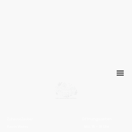
ZuhauseZauber
Öffnungszeiten
Katrin Wehrs
Mo: 15 - 18 Uhr