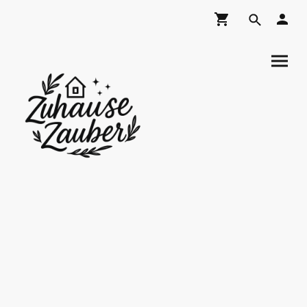
ZuhauseZauber
Shop