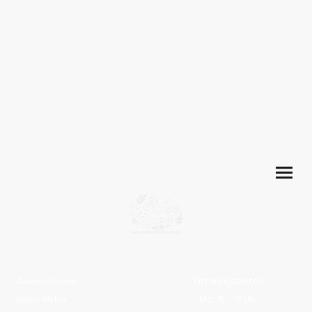
ZuhauseZauber
Öffnungszeiten
Katrin Wehrs
Mo: 15 - 18 Uhr