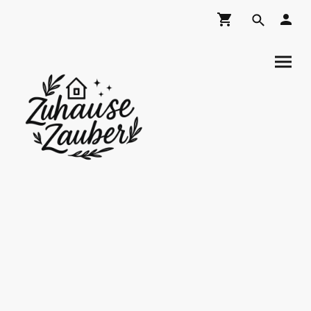
ZuhauseZauber
Shop