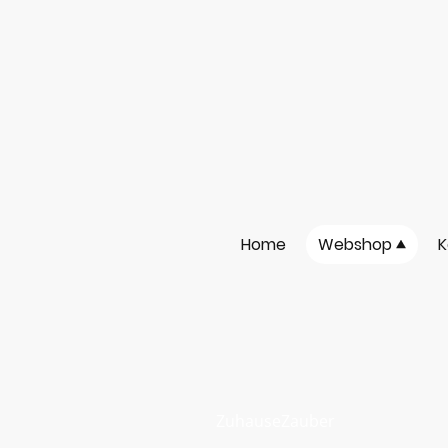
Home
Webshop
K
ZuhauseZauber