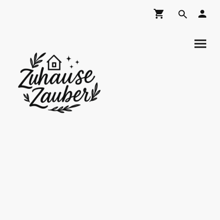
ZuhauseZauber
Shop