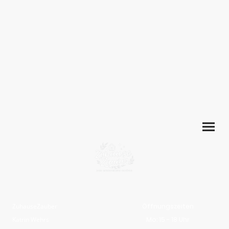
ZuhauseZauber
Öffnungszeiten
Katrin Wehrs
Mo: 15 - 18 Uhr