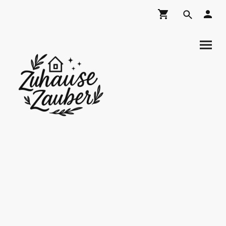
ZuhauseZauber
Shop