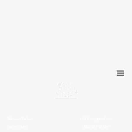
ZuhauseZauber
Öffnungszeiten
Katrin Wehrs
Mo: 15 - 18 Uhr